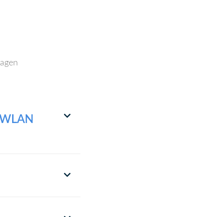
ragen
it WLAN