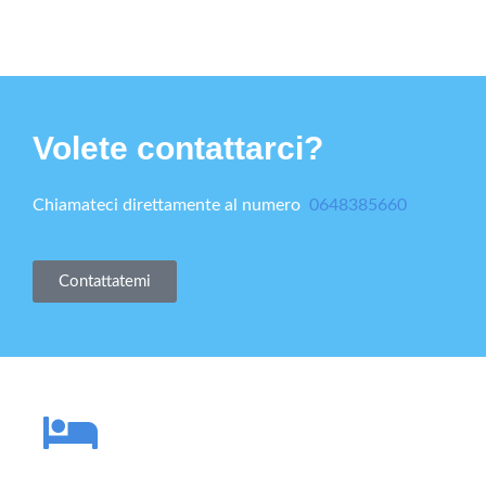
Volete contattarci?
Chiamateci direttamente al numero
0648385660
Contattatemi