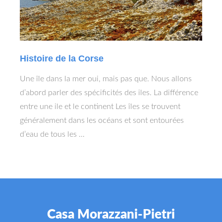
Histoire de la Corse
Une île dans la mer oui, mais pas que. Nous allons
d’abord parler des spécificités des iles. La différence
entre une ile et le continent Les îles se trouvent
généralement dans les océans et sont entourées
d’eau de tous les …
Casa Morazzani-Pietri