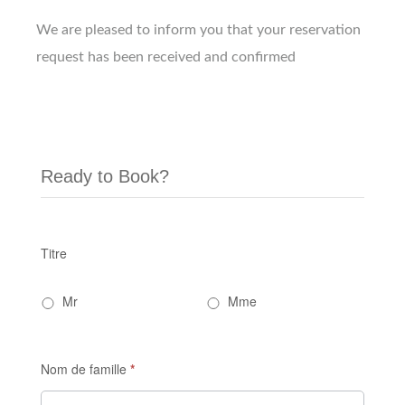
We are pleased to inform you that your reservation
request has been received and confirmed
Ready to Book?
Titre
Si vous
êtes un
Mr
Mme
humain,
ne
remplissez
Nom de famille
*
pas ce