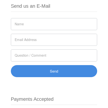
Send us an E-Mail
Si vous
êtes un
humain,
ne
remplissez
pas ce
champ.
Payments Accepted