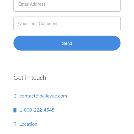
humain,
ne
remplissez
pas ce
champ.
Get in touch
contact@bellevue.com
1-800-222-4545
Location